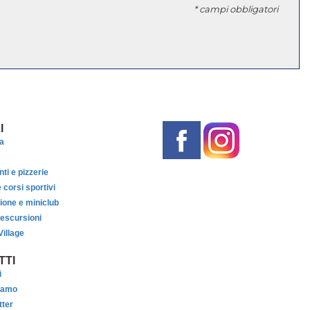
* campi obbligatori
I
a
nti e pizzerie
 corsi sportivi
one e miniclub
 escursioni
illage
TTI
i
iamo
tter